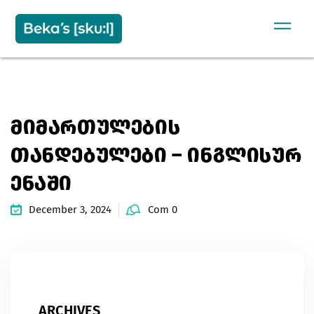
Sign in
Sign up
SIGN IN
Don’t have an account?
Sign up
ᲛᲘᲛᲐᲠᲗᲣᲚᲔᲑᲘᲡ
ᲗᲐᲜᲓᲔᲑᲣᲚᲔᲑᲘ – ᲘᲜᲒᲚᲘᲡᲣᲠ
ᲔᲜᲐᲨᲘ
December 3, 2024
Com 0
Remember me
Lost your password?
ARCHIVES