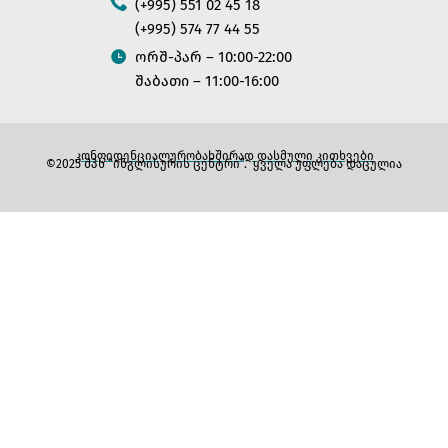
(+995) 551 02 45 18
SIGN UP
(+995) 574 77 44 55
Already have an account?
Sign in
ორშ-პარ – 10:00-22:00
შაბათი – 11:00-16:00
ᲙᲝᲜᲤᲘᲓᲔᲜᲪᲘᲐᲚᲣᲠᲝᲑᲐ
ᲮᲨᲘᲠᲐᲓ ᲓᲐᲡᲛᲣᲚᲘ ᲙᲘᲗᲮᲕᲔᲑᲘ
©
2025
შპს “ინგლისურის ცენტრი”. ყველა უფლება დაცულია