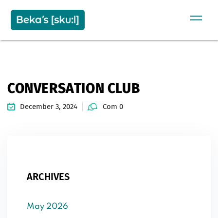
Sign in
Sign up
SIGN IN
Don’t have an account?
Sign up
CONVERSATION CLUB
December 3, 2024
Com 0
Remember me
Lost your password?
ARCHIVES
May 2026