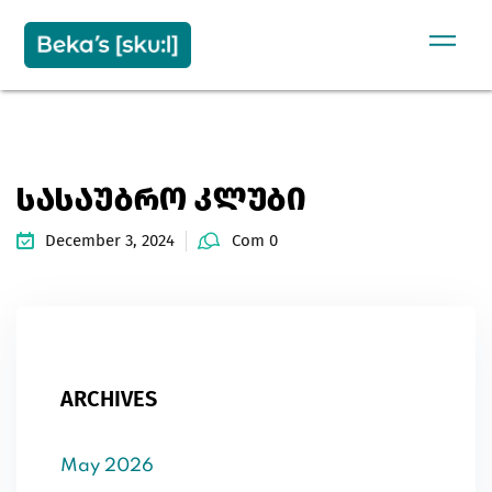
Sign in
Sign up
SIGN IN
Don’t have an account?
Sign up
ᲡᲐᲡᲐᲣᲑᲠᲝ ᲙᲚᲣᲑᲘ
December 3, 2024
Com 0
Remember me
Lost your password?
ARCHIVES
May 2026