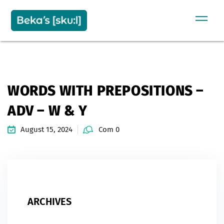
Sign in
Sign up
SIGN IN
Don’t have an account?
Sign up
WORDS WITH PREPOSITIONS –
ADV – W & Y
August 15, 2024
Com 0
Remember me
Lost your password?
ARCHIVES