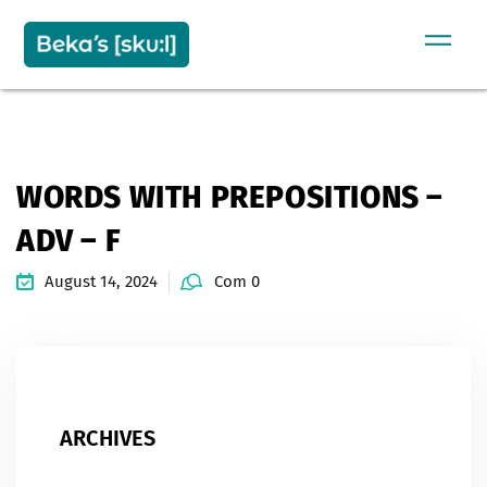
Sign in
Sign up
SIGN IN
Don’t have an account?
Sign up
WORDS WITH PREPOSITIONS –
ADV – F
August 14, 2024
Com 0
Remember me
Lost your password?
ARCHIVES