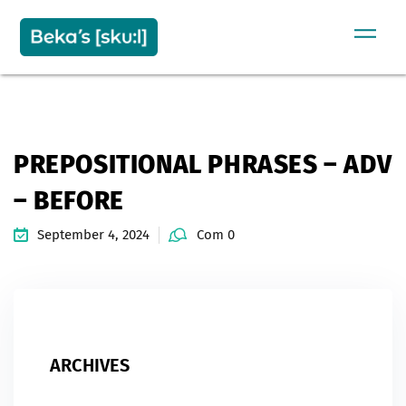
Sign in
Sign up
SIGN IN
Don’t have an account?
Sign up
PREPOSITIONAL PHRASES – ADV
– BEFORE
September 4, 2024
Com 0
Remember me
Lost your password?
ARCHIVES