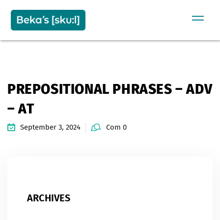
Sign in
Sign up
SIGN IN
Don’t have an account?
Sign up
PREPOSITIONAL PHRASES – ADV
– AT
September 3, 2024
Com 0
Remember me
Lost your password?
ARCHIVES