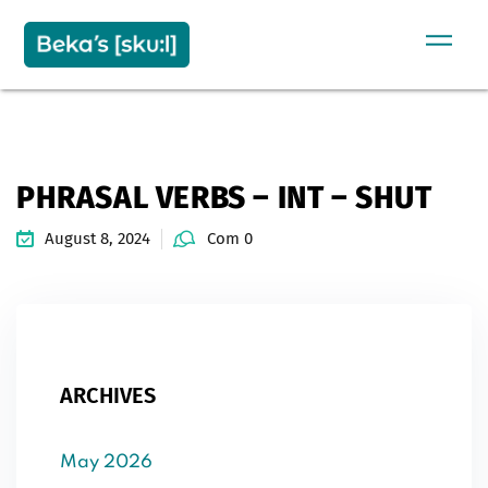
Sign in
Sign up
SIGN IN
Don’t have an account?
Sign up
PHRASAL VERBS – INT – SHUT
August 8, 2024
Com 0
Remember me
Lost your password?
ARCHIVES
May 2026