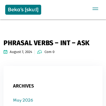
Sign in
Sign up
SIGN IN
Don’t have an account?
Sign up
PHRASAL VERBS – INT – ASK
August 7, 2024
Com 0
Remember me
Lost your password?
ARCHIVES
May 2026