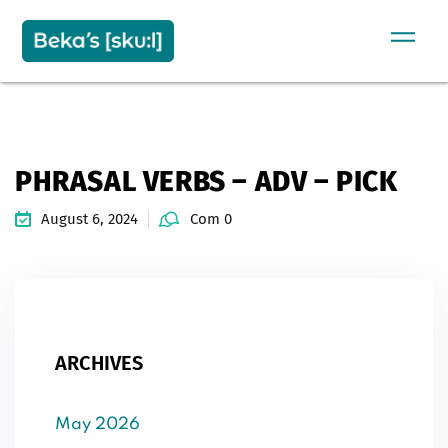
Sign in
Sign up
SIGN IN
Don’t have an account?
Sign up
PHRASAL VERBS – ADV – PICK
August 6, 2024
Com 0
Remember me
Lost your password?
ARCHIVES
May 2026