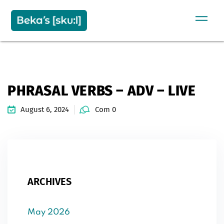
Sign in
Sign up
SIGN IN
Don’t have an account?
Sign up
PHRASAL VERBS – ADV – LIVE
August 6, 2024
Com 0
Remember me
Lost your password?
ARCHIVES
May 2026