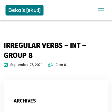
Sign in
Sign up
SIGN IN
Don’t have an account?
Sign up
IRREGULAR VERBS – INT –
GROUP 8
September 27, 2024
Com 0
Remember me
Lost your password?
ARCHIVES