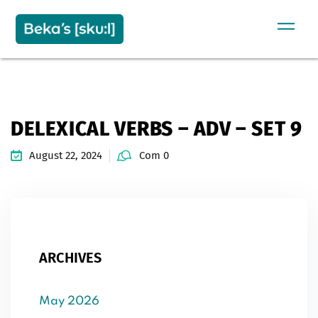
Sign in
Sign up
SIGN IN
Don’t have an account?
Sign up
DELEXICAL VERBS – ADV – SET 9
August 22, 2024
Com 0
Remember me
Lost your password?
ARCHIVES
May 2026