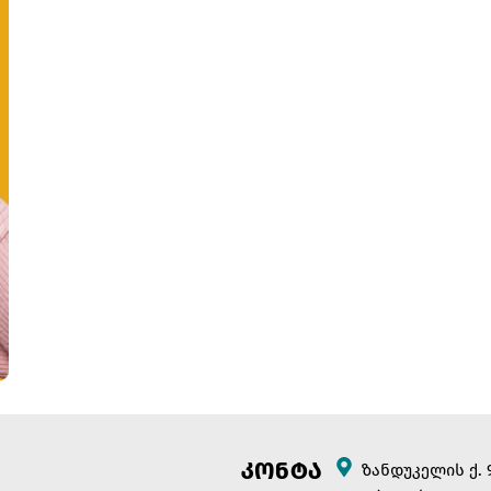
Remember me
Lost your password?
SIGN UP
Already have an account?
Sign in
ᲙᲝᲜᲢᲐ
ზანდუკელის ქ. 9