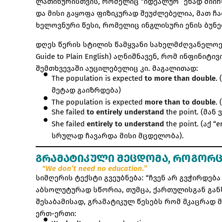
ლათინურისთვის, რომელიც “იდეალურ” ენად მიიჩნ
და მისი გაყოფა ფიზიკურად შეუძლებელია, მათ ჩ
ხელოვნური წესი, რომელიც ინგლისური ენის ბუნე
დღეს წერის სტილის წამყვანი სახელმძღვანელოები (
Guide to Plain English) აღნიშნავენ, რომ ინფინი
შემთხვევაში აუცილებელიც კი. მაგალითად:
The population is expected
to more than double
.
მეტად გაიზრდება)
The population is expected
more than to double
.
She failed
to entirely understand
the point. (მა
She failed
entirely to understand
the point. (აქ 
სრულად ჩავარდა მისი მცდელობა).
ᲒᲠᲐᲛᲐᲢᲘᲙᲣᲚᲘ ᲨᲔᲪᲓᲝᲛᲐ, ᲠᲝᲒᲝᲠ
“We don’t need no education.”
სიმღერის ტექსტი გვეუბნება: “ჩვენ არ გვჭირდებ
აბსოლუტურად სწორია, თუმცა, ქართულისგან გან
შესაბამისად, გრამატიკულ წესებს რომ მკაცრად 
ერთ-ერთი: