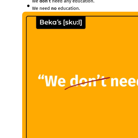
We
don’t
need any education.
We need
no
education.