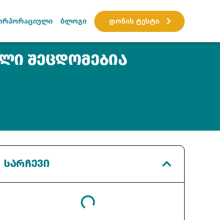
დონის ტესტი
ორპორაციული
ბლოგი
ᲣᲚᲘ ᲨᲔᲪᲓᲝᲛᲔᲑᲘᲐ
ᲡᲐᲠᲩᲔᲕᲘ