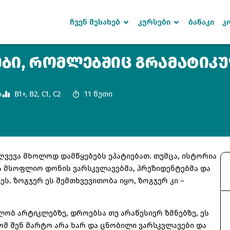
ჩვენ შესახებ
კურსები
ბანაკი
კ
ᲔᲑᲘ, ᲠᲝᲛᲚᲔᲑᲨᲘᲪ ᲒᲠᲐᲛᲐᲢᲘᲙ
Sign in
Sign up
ა
B1+
,
B2
,
C1
,
C2
11 წუთი
SIGN IN
Don’t have an account?
Sign up
ღვევა მხოლოდ დამწყებებს ეპატიებათ. თუმცა, ისტორია
ა მსოფლიო დონის ვარსკვლავებმა, პრეზიდენტებმა და
ს. ზოგჯერ ეს შემთხვევითობა იყო, ზოგჯერ კი –
ლობ არტიკლებზე, დროებსა თუ არაწესიერ ზმნებზე, ეს
 რომ შენ მარტო არა ხარ და ცნობილი ვარსკვლავები და