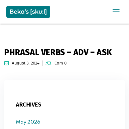
Sign in
Sign up
SIGN IN
Don’t have an account?
Sign up
PHRASAL VERBS – ADV – ASK
August 3, 2024
Com 0
Remember me
Lost your password?
ARCHIVES
May 2026