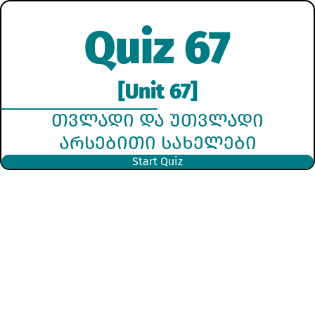
Quiz 67
[Unit 67]
ᲗᲕᲚᲐᲓᲘ ᲓᲐ ᲣᲗᲕᲚᲐᲓᲘ
ᲐᲠᲡᲔᲑᲘᲗᲘ ᲡᲐᲮᲔᲚᲔᲑᲘ
Start Quiz