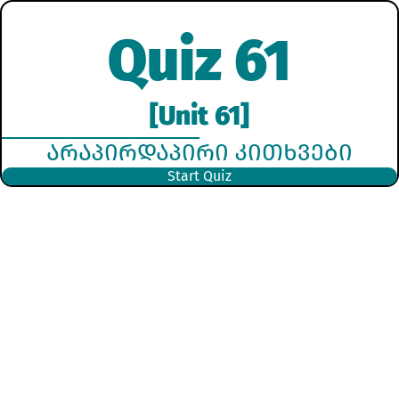
Quiz 61
[Unit 61]
ᲐᲠᲐᲞᲘᲠᲓᲐᲞᲘᲠᲘ ᲙᲘᲗᲮᲕᲔᲑᲘ
Start Quiz