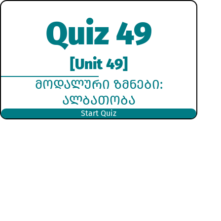
Quiz 49
[Unit 49]
ᲛᲝᲓᲐᲚᲣᲠᲘ ᲖᲛᲜᲔᲑᲘ:
ᲐᲚᲑᲐᲗᲝᲑᲐ
Start Quiz