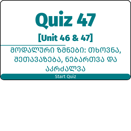
Quiz 47
[Unit 46 & 47]
ᲛᲝᲓᲐᲚᲣᲠᲘ ᲖᲛᲜᲔᲑᲘ: ᲗᲮᲝᲕᲜᲐ,
ᲨᲔᲗᲐᲕᲐᲖᲔᲑᲐ, ᲜᲔᲑᲐᲠᲗᲕᲐ ᲓᲐ
ᲐᲙᲠᲫᲐᲚᲕᲐ
Start Quiz