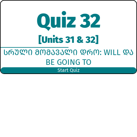
Quiz 32
[Units 31 & 32]
ᲡᲠᲣᲚᲘ ᲛᲝᲛᲐᲕᲐᲚᲘ ᲓᲠᲝ: WILL ᲓᲐ
BE GOING TO
Start Quiz