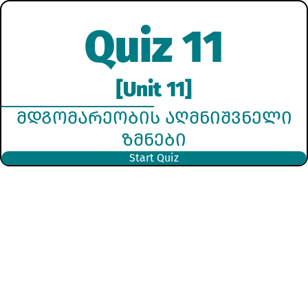
Quiz 11
[Unit 11]
ᲛᲓᲒᲝᲛᲐᲠᲔᲝᲑᲘᲡ ᲐᲦᲛᲜᲘᲨᲕᲜᲔᲚᲘ
ᲖᲛᲜᲔᲑᲘ
Start Quiz