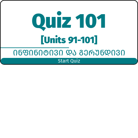
Quiz 101
[Units 91-101]
ᲘᲜᲤᲘᲜᲘᲢᲘᲕᲘ ᲓᲐ ᲒᲔᲠᲣᲜᲓᲘᲕᲘ
Start Quiz