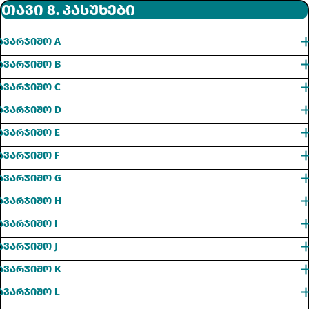
ᲗᲐᲕᲘ 8. ᲞᲐᲡᲣᲮᲔᲑᲘ
ᲐᲕᲐᲠᲯᲘᲨᲝ A
ᲐᲕᲐᲠᲯᲘᲨᲝ B
ᲐᲕᲐᲠᲯᲘᲨᲝ C
ᲐᲕᲐᲠᲯᲘᲨᲝ D
ᲐᲕᲐᲠᲯᲘᲨᲝ E
ᲐᲕᲐᲠᲯᲘᲨᲝ F
ᲐᲕᲐᲠᲯᲘᲨᲝ G
ᲐᲕᲐᲠᲯᲘᲨᲝ H
ᲐᲕᲐᲠᲯᲘᲨᲝ I
ᲐᲕᲐᲠᲯᲘᲨᲝ J
ᲐᲕᲐᲠᲯᲘᲨᲝ K
ᲐᲕᲐᲠᲯᲘᲨᲝ L